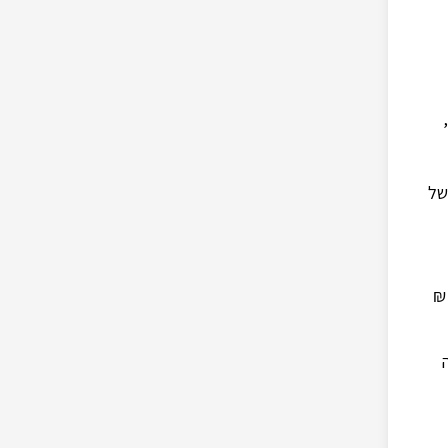
3-5 שנים),
של
 את פירעון הקרן - 1 מיליון ₪