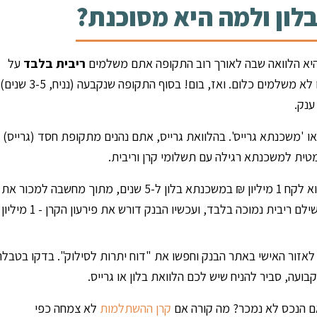
לון ולמה היא מסוכנת?
ריבית בלבד
על
הקרן. במקרים מסוימים (בלון מלא אמיתי), אתם אפילו לא משלמים כלום. ואז, בום! בסוף התקופה שנקבעה (נניח, 
נק.
ו 'משכנתא גרייס'. בהלוואת גרייס, אתם נהנים מתקופת חסד (גרייס) 
טית למשכנתא רגילה עם תשלומי קרן וריבית.
משקיע רכש דירה ב-2 מיליון ₪. הוא לקח 1 מיליון ₪ במשכנתא בלון ל-5 שנים, מתוך מחשבה למכור את
הדירה ברווח לפני סוף התקופה. במשך 5 שנים הוא שילם ריבית נמוכה בלבד, ועכשיו הבנק דורש
 לאזור האישי באתר הבנק וחפשו את "דוח יתרות לסילוק". בדקו בטבלה
עה, סביר להניח שיש לכם הלוואת בלון או גרייס.
אם הנכס לא נמכר? מה קורה אם
קרן ההשתלמות
לא צמחה כפי