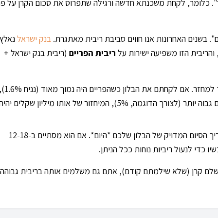
ור". כלומר, לקחת משכנתא חדשה ורגילה שתפרוס את סכום הקרן על פנ
. בשנים האחרונות אנו חווים סביבת ריבית מאתגרת.
בנק ישראל
נאלץ
והריבית הזו משפיעה ישירות על
ריבית הפריים
(ריבית בנק ישראל +
ניקח קרן של 1,000,000 ₪ שצריך למחזר. אם לקחתם את הבלון כשהפריים היה נמוך מאוד 
תכננתם מיחזור בריבית נמוכה. אבל אם היום הפריים גבוה יותר (לצורך הדוגמה, 5%), המיחזור של אותו מיליון שקלים יהיה
אל תחכו להודעה מהבנק. בדקו את תאריך הסיום המדויק של הבלון שלכם *היום*. אם הוא מסתיים ב-12-18
 כדי לנעול ריביות נוחות ככל הניתן.
לם קרן (שלא שילמתם קודם), אתם גם משלמים אותה בריבית גבוהה