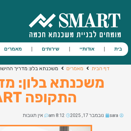
בית
אודותיי
שירותים
מאמרים
דף הבית
מאמרים
משכנתא בלון: מדריך ההישרדות לסיום
משכנתא בלון: מד
התקופה SMART משכנתאות
sara
נובמבר 17, 2025
8:12 am
אין תגובות