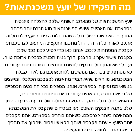
מה תפקידו של יועץ משכנתאות?
יועץ המשכנתאות של סמארט: השותף שלכם להצלחה פיננסית
בסמארט, אנו מאמינים שיועץ המשכנתאות הוא הרבה יותר מסתם
מתווך – הוא השותף שלכם להגשמת חלום הבית. היועץ שלנו מלווה
אתכם לאורך כל הדרך, החל מתכנון התקציב המותאם לצרכיכם ועד
לקבלת המפתחות לנכס. אנחנו כאן כדי לסייע לכם בכל שלב:
מקבלת אישור עקרוני מהבנק, דרך בניית תכנית כלכלית ארוכת טווח,
ועד למשא ומתן מול הבנקים להשגת התנאים הטובים ביותר עבורכם.
לא מסתפקים בכך, אנו ממשיכים ללוות אתכם גם לאחר קבלת
המשכנתא, מוודאים שהיא תמיד מתאימה למצבכם הכלכלי, ומייעצים
בנושאי מס ופיקוח. בסמארט, אנחנו מטפלים בכל ההיבטים הכספיים
של רכישת הנכס, מפשטים עבורכם את המונחים המורכבים,
ומאפשרים לכם להתמקד בהגשמת החלום שלכם. עם הידע והניסיון
שלנו בתנאי הבנקים השונים, אנו מבטיחים שתקבלו את המשכנתא
המתאימה ביותר לצרכיכם. כשאתם בוחרים בסמארט, אתם מקבלים
יותר מיועץ – אתם מקבלים שותף מקצועי ומסור שיהפוך את תהליך
רכישת הנכס לחוויה חיובית ומעצימה.