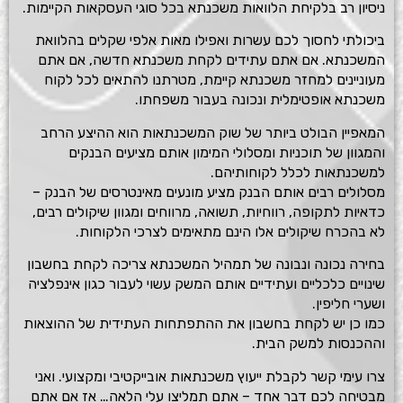
ניסיון רב בלקיחת הלוואות משכנתא בכל סוגי העסקאות הקיימות.
ביכולתי לחסוך לכם עשרות ואפילו מאות אלפי שקלים בהלוואת
המשכנתא. אם אתם עתידים לקחת משכנתא חדשה, אם אתם
מעוניינים למחזר משכנתא קיימת, מטרתנו להתאים לכל לקוח
משכנתא אופטימלית ונכונה בעבור משפחתו.
המאפיין הבולט ביותר של שוק המשכנתאות הוא ההיצע הרחב
והמגוון של תוכניות ומסלולי המימון אותם מציעים הבנקים
למשכנתאות לכלל לקוחותיהם.
מסלולים רבים אותם הבנק מציע מונעים מאינטרסים של הבנק –
כדאיות לתקופה, רווחיות, תשואה, מרווחים ומגוון שיקולים רבים,
לא בהכרח שיקולים אלו הינם מתאימים לצרכי הלקוחות.
בחירה נכונה ונבונה של תמהיל המשכנתא צריכה לקחת בחשבון
שינויים כלכליים ועתידיים אותם המשק עשוי לעבור כגון אינפלציה
ושערי חליפין.
כמו כן יש לקחת בחשבון את ההתפתחות העתידית של ההוצאות
וההכנסות למשק הבית.
צרו עימי קשר לקבלת ייעוץ משכנתאות אובייקטיבי ומקצועי. ואני
מבטיחה לכם דבר אחד – אתם תמליצו עלי הלאה… אז אם אתם