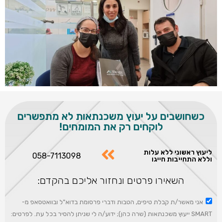
כשחושבים על יעוץ משכנתאות לא מתפשרים
לוקחים רק את המומחים!
ליעוץ ראשוני ללא עלות
058-7113098
וללא התחייבות חייגו
השאירו פרטים ונחזור אליכם בהקדם:
אני מאשר/ת קבלת טיפים, הטבות ודברי פרסומת בדוא"ל ובוואטסאפ מ-
SMART ייעוץ משכנתאות (שרה כהן); ידוע/ה לי שניתן להסיר בכל עת. לפרטים: