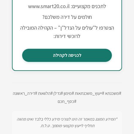
לתכנים מקצועיים: www.smart20.co.il
חולמים על דירה משלכם?
הצטרפו ל"עולים על הנדל"ן" – הקהילה המובילה
לרוכשי דירות:
לכניסה לקהילה
#משכנתא #ייעוץ_משכנתאות #מימון #נדלן #הלוואות #דירה_ראשונה
#כסף_חכם
*המידע המוצג במאמר זה הינו לצורכי מידע כללי בלבד ואינו מהווה
תחליף לייעוץ מקצועי מוסמך. ט.ל.ח.