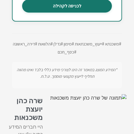
לכניסה לקהילה
#משכנתא #ייעוץ_משכנתאות #מימון #נדלן #הלוואות #דירה_ראשונה
#כסף_חכם
*המידע המוצג במאמר זה הינו לצורכי מידע כללי בלבד ואינו מהווה
תחליף לייעוץ מקצועי מוסמך. ט.ל.ח.
שרה כהן
יועצת
משכנאות
היי חברים המידע